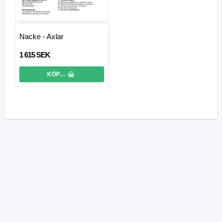
Nacke - Axlar
1 615 SEK
KÖP…