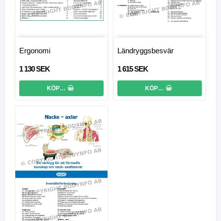
Ergonomi
Ländryggsbesvär
1 130 SEK
1 615 SEK
KÖP…
KÖP…